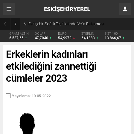
Eskişehir Sağlık Teşkilatında Vefa Buluşması
GRAM ALTIN
DOLAR
EURO
STERLİN
BIST 100
6.587,65
47,7040
54,9979
64,1883
13.866,67
Erkeklerin kadınları
etkilediğini zannettiği
cümleler 2023
Yayınlama: 10.05.2022