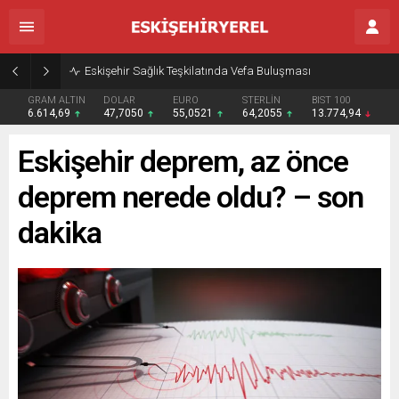
Eskişehir Sağlık Teşkilatında Vefa Buluşması
GRAM ALTIN
DOLAR
EURO
STERLİN
BIST 100
6.614,69
47,7050
55,0521
64,2055
13.774,94
Eskişehir deprem, az önce
deprem nerede oldu? – son
dakika