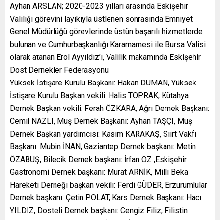
Ayhan ARSLAN; 2020-2023 yılları arasında Eskişehir
Valiliği görevini layıkıyla üstlenen sonrasında Emniyet
Genel Müdürlüğü görevlerinde üstün başarılı hizmetlerde
bulunan ve Cumhurbaşkanlığı Kararnamesi ile Bursa Valisi
olarak atanan Erol Ayyıldız’ı, Valilik makamında Eskişehir
Dost Dernekler Federasyonu
Yüksek İstişare Kurulu Başkanı: Hakan DUMAN, Yüksek
İstişare Kurulu Başkan vekili: Halis TOPRAK, Kütahya
Dernek Başkan vekili: Ferah ÖZKARA, Ağrı Dernek Başkanı:
Cemil NAZLI, Muş Dernek Başkanı: Ayhan TAŞÇI, Muş
Dernek Başkan yardımcısı: Kasım KARAKAŞ, Siirt Vakfı
Başkanı: Mubin İNAN, Gaziantep Dernek başkanı: Metin
ÖZABUŞ, Bilecik Dernek başkanı: İrfan ÖZ ,Eskişehir
Gastronomi Dernek başkanı: Murat ARNİK, Milli Beka
Hareketi Derneği başkan vekili: Ferdi GÜDER, Erzurumlular
Dernek başkanı: Çetin POLAT, Kars Dernek Başkanı: Hacı
YILDIZ, Dosteli Dernek başkanı: Cengiz Filiz, Filistin