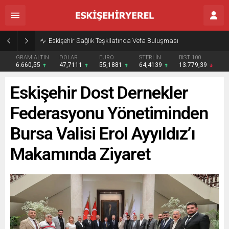
Eskişehir Sağlık Teşkilatında Vefa Buluşması
GRAM ALTIN
DOLAR
EURO
STERLİN
BIST 100
6.660,55
47,7111
55,1881
64,4139
13.779,39
Eskişehir Dost Dernekler
Federasyonu Yönetiminden
Bursa Valisi Erol Ayyıldız’ı
Makamında Ziyaret