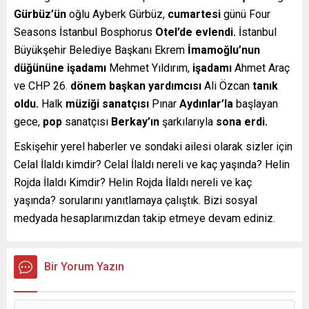
Gürbüz’ün
oğlu Ayberk Gürbüz,
cumartesi
günü Four
Seasons İstanbul Bosphorus
Otel’de evlendi.
İstanbul
Büyükşehir Belediye Başkanı Ekrem
İmamoğlu’nun
düğününe işadamı
Mehmet Yıldırım,
işadamı
Ahmet Araç
ve CHP 26.
dönem başkan yardımcısı
Ali Özcan
tanık
oldu.
Halk
müziği sanatçısı
Pınar
Aydınlar’la
başlayan
gece,
pop
sanatçısı
Berkay’ın
şarkılarıyla
sona erdi.
Eskişehir yerel haberler ve sondaki ailesi olarak sizler için
Celal İlaldı kimdir? Celal İlaldı nereli ve kaç yaşında? Helin
Rojda İlaldı Kimdir? Helin Rojda İlaldı nereli ve kaç
yaşında? sorularını yanıtlamaya çalıştık. Bizi sosyal
medyada hesaplarımızdan takip etmeye devam ediniz.
Bir Yorum Yazın