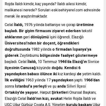
Rojda İlaldı kimdir, kaç yaşında? İlaldı ailesi kimdir,
malikanesi nerede? Soruları eskisehiryerel.com adresinde
merak ile araştırılmaktadır.
Celal
İlaldı,
1976 yılında battaniye ve çorap
üretimine
başladı. Bir giyim firmasını ziyaret ederken
tekstil
atıklarının
geri
dönüşümü
işini öğrendi. Elazığlı
Üniversitesi’nden bir doçent, öğrendikleri
doğrultusunda
1982 yılında
o firmadan İspanya’ya
giderek
Zeytinburnu
bölgesinde faaliyet göstermeye
başladı. Celal
İlaldı,
10 Temmuz
1946’da Elazığ’ın
Sivrice
ilçesinin Canusağ
köyünde
doğdu. Kendisi 6
yaşındayken babası ölünce iki
kız kardeşi
de
yetim kaldı.
İlk evliliğini
1963 yılında 17
yaşındayken
yaptı.
1966’dan
sonra
İstanbul’a yerleşti
ve şu
anda
Silivri İlçesi
Ortaköy’de yaşıyor.
Harput
Şirketleri
Onursal Başkanı,
Elazığlı Celal
İlaldı’nın kızı, avukat
Helin Rojda İlaldı ve
UGC Uğur Gürbüz Cıvata A.Ş. Yönetim
kurulu başkanı
Uğur