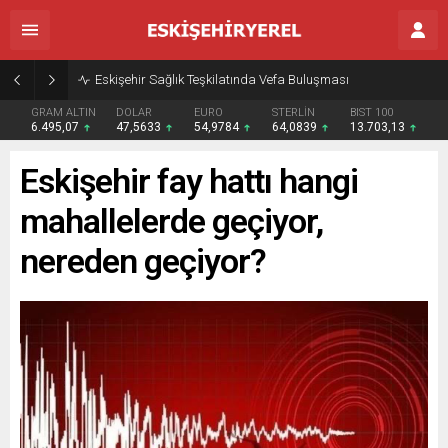
Eskişehir Sağlık Teşkilatında Vefa Buluşması
GRAM ALTIN
DOLAR
EURO
STERLİN
BIST 100
6.495,07
47,5633
54,9784
64,0839
13.703,13
Eskişehir fay hattı hangi
mahallelerde geçiyor,
nereden geçiyor?