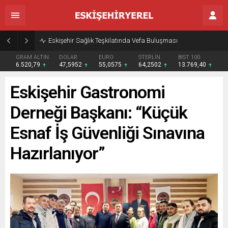
Eskişehir Sağlık Teşkilatında Vefa Buluşması
GRAM ALTIN
DOLAR
EURO
STERLİN
BIST 100
6.520,79
47,5952
55,0575
64,2502
13.769,40
Eskişehir Gastronomi
Derneği Başkanı: “Küçük
Esnaf İş Güvenliği Sınavına
Hazırlanıyor”