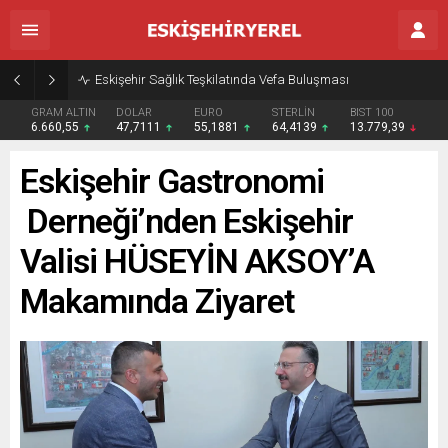
Eskişehir Sağlık Teşkilatında Vefa Buluşması
GRAM ALTIN
DOLAR
EURO
STERLİN
BIST 100
6.660,55
47,7111
55,1881
64,4139
13.779,39
Eskişehir Gastronomi
Derneği’nden Eskişehir
Valisi HÜSEYİN AKSOY’A
Makamında Ziyaret