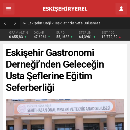
Eskişehir Sağlık Teşkilatında Vefa Buluşması
GRAM ALTIN
DOLAR
EURO
STERLİN
BIST 100
6.655,83
47,6961
55,1622
64,3981
13.779,39
Eskişehir Gastronomi
Derneği’nden Geleceğin
Usta Şeflerine Eğitim
Seferberliği