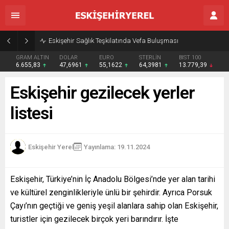
Eskişehir Sağlık Teşkilatında Vefa Buluşması
GRAM ALTIN
DOLAR
EURO
STERLİN
BIST 100
6.655,83
47,6961
55,1622
64,3981
13.779,39
Eskişehir gezilecek yerler
listesi
Eskişehir Yerel
Yayınlama: 19.11.2024
Eskişehir, Türkiye’nin İç Anadolu Bölgesi’nde yer alan tarihi
ve kültürel zenginlikleriyle ünlü bir şehirdir. Ayrıca Porsuk
Çayı’nın geçtiği ve geniş yeşil alanlara sahip olan Eskişehir,
turistler için gezilecek birçok yeri barındırır. İşte