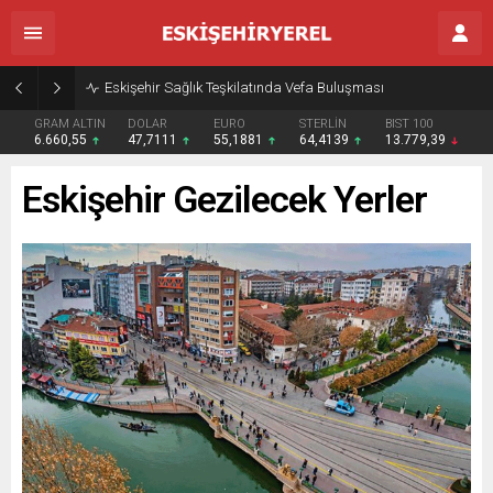
Eskişehir Sağlık Teşkilatında Vefa Buluşması
GRAM ALTIN
DOLAR
EURO
STERLİN
BIST 100
6.660,55
47,7111
55,1881
64,4139
13.779,39
Eskişehir Gezilecek Yerler