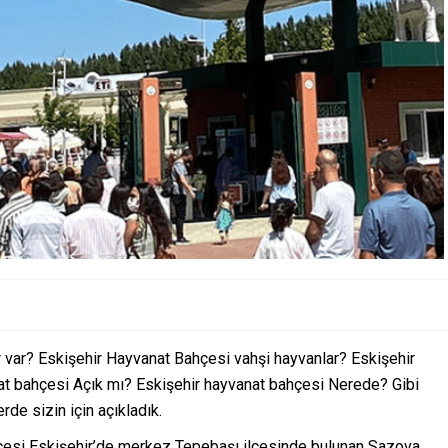
 var? Eskişehir Hayvanat Bahçesi vahşi hayvanlar? Eskişehir
at bahçesi Açık mı? Eskişehir hayvanat bahçesi Nerede? Gibi
rde sizin için açıkladık.
çesi Eskişehir’de merkez Tepebaşı ilçesinde bulunan Sazova