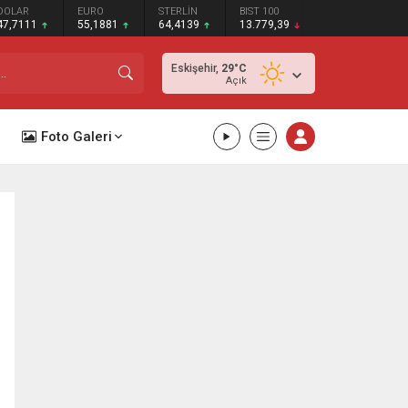
DOLAR
EURO
STERLİN
BIST 100
47,7111
55,1881
64,4139
13.779,39
Eskişehir,
29
°C
Açık
Foto Galeri