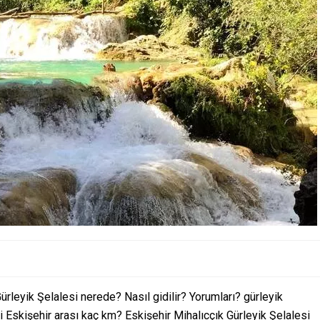
ürleyik Şelalesi nerede? Nasıl gidilir? Yorumları? gürleyik
i Eskişehir arası kaç km? Eskişehir Mihalıcçık Gürleyik Şelalesi