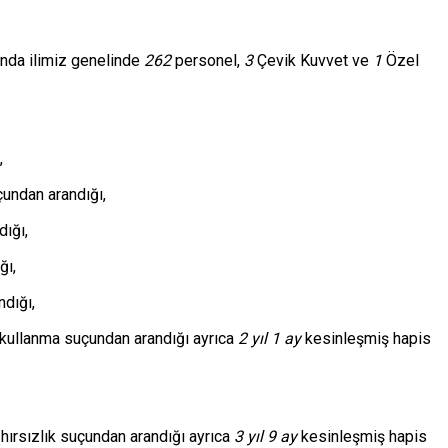
ında ilimiz genelinde
262
personel,
3
Çevik Kuvvet ve
1
Özel
,
çundan arandığı,
ığı,
ğı,
dığı,
 kullanma suçundan arandığı ayrıca
2 yıl 1 ay
kesinleşmiş hapis
 hırsızlık suçundan arandığı ayrıca
3 yıl 9 ay
kesinleşmiş hapis