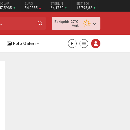
DOLAR
EURO
STERLİN
BIST 100
47,5935
54,9385
64,1760
13.798,82
Eskişehir,
27
°C
Açık
Foto Galeri