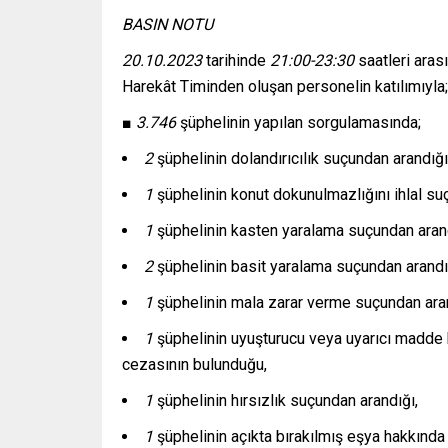
BASIN NOTU
20.10.2023
tarihinde
21:00-23:30
saatleri aras
Harekât Timinden oluşan personelin katılımıyla;
■
3.746
şüphelinin yapılan sorgulamasında;
2
şüphelinin dolandırıcılık suçundan arandığı
1
şüphelinin konut dokunulmazlığını ihlal su
1
şüphelinin kasten yaralama suçundan arand
2
şüphelinin basit yaralama suçundan arandı
1
şüphelinin mala zarar verme suçundan aran
1
şüphelinin uyuşturucu veya uyarıcı madde
cezasının bulunduğu,
1
şüphelinin hırsızlık suçundan arandığı,
1
şüphelinin açıkta bırakılmış eşya hakkında