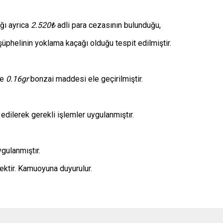
ğı ayrıca
2.520₺
adli para cezasının bulunduğu,
üphelinin yoklama kaçağı olduğu tespit edilmiştir.
le
0.16gr
bonzai maddesi ele geçirilmiştir.
dilerek gerekli işlemler uygulanmıştır.
gulanmıştır.
ektir. Kamuoyuna duyurulur.