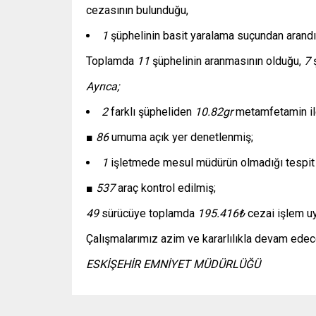
cezasının bulunduğu,
1
şüphelinin basit yaralama suçundan arandı
Toplamda
11
şüphelinin aranmasının olduğu,
7
ş
Ayrıca;
2
farklı şüpheliden
10.82gr
metamfetamin i
■
86
umuma açık yer denetlenmiş;
1
işletmede mesul müdürün olmadığı tespit e
■
537
araç kontrol edilmiş;
49
sürücüye toplamda
195.416₺
cezai işlem uy
Çalışmalarımız azim ve kararlılıkla devam edec
ESKİŞEHİR EMNİYET MÜDÜRLÜĞÜ