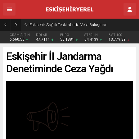
Eskişehir Sağlık Teşkilatında Vefa Buluşması
GRAM ALTIN
DOLAR
EURO
STERLİN
BIST 100
6.660,55
47,7111
55,1881
64,4139
13.779,39
Eskişehir İI Jandarma
Denetiminde Ceza Yağdı