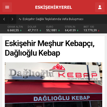
Eskişehir Sağlık Teşkilatında Vefa Buluşması
GRAM ALTIN
DOLAR
EURO
STERLİN
BIST 100
6.660,55
47,7111
55,1881
64,4139
13.779,39
Eskişehir Meşhur Kebapçı,
Dağlıoğlu Kebap