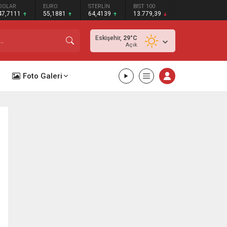
DOLAR
EURO
STERLİN
BIST 100
47,7111
55,1881
64,4139
13.779,39
Eskişehir,
29
°C
Açık
Foto Galeri