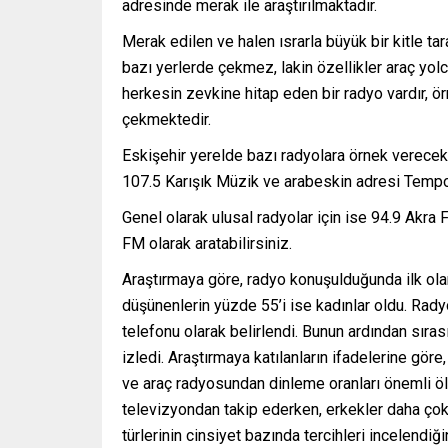
adresinde merak ile araştırılmaktadır.
Merak edilen ve halen ısrarla büyük bir kitle ta
bazı yerlerde çekmez, lakin özellikler araç yol
herkesin zevkine hitap eden bir radyo vardır, ö
çekmektedir.
Eskişehir yerelde bazı radyolara örnek verec
107.5 Karışık Müzik ve arabeskin adresi Tempo 
Genel olarak ulusal radyolar için ise 94.9 Akr
FM olarak aratabilirsiniz.
Araştırmaya göre, radyo konuşulduğunda ilk olara
düşünenlerin yüzde 55’i ise kadınlar oldu. Radyo
telefonu olarak belirlendi. Bunun ardından sırası
izledi. Araştırmaya katılanların ifadelerine göre,
ve araç radyosundan dinleme oranları önemli ölç
televizyondan takip ederken, erkekler daha çok 
türlerinin cinsiyet bazında tercihleri incelendiğ