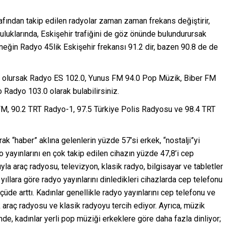
rafından takip edilen radyolar zaman zaman frekans değiştirir,
culuklarında, Eskişehir trafiğini de göz önünde bulundurursak
rneğin Radyo 45lik Eskişehir frekansı 91.2 dir, bazen 90.8 de de
ek olursak Radyo ES 102.0, Yunus FM 94.0 Pop Müzik, Biber FM
Radyo 103.0 olarak bulabilirsiniz.
a FM, 90.2 TRT Radyo-1, 97.5 Türkiye Polis Radyosu ve 98.4 TRT
k “haber” aklına gelenlerin yüzde 57’si erkek, “nostalji”yi
 yayınlarını en çok takip edilen cihazın yüzde 47,8’i cep
yla araç radyosu, televizyon, klasik radyo, bilgisayar ve tabletler
 yıllara göre radyo yayınlarını dinledikleri cihazlarda cep telefonu
üde arttı. Kadınlar genellikle radyo yayınlarını cep telefonu ve
araç radyosu ve klasik radyoyu tercih ediyor. Ayrıca, müzik
inde, kadınlar yerli pop müziği erkeklere göre daha fazla dinliyor;