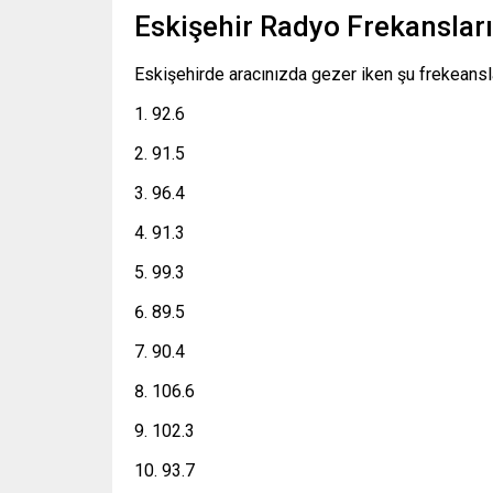
Eskişehir Radyo Frekanslar
Eskişehirde aracınızda gezer iken şu frekeansla
92.6
91.5
96.4
91.3
99.3
89.5
90.4
106.6
102.3
93.7