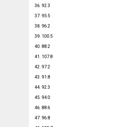
92.3
95.5
96.2
100.5
88.2
107.8
97.2
91.8
92.3
94.0
88.6
96.8