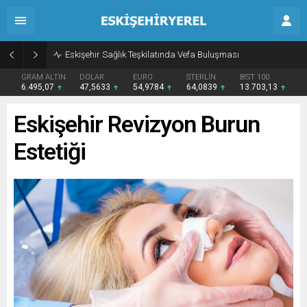
Eskişehir Sağlık Teşkilatında Vefa Buluşması
GRAM ALTIN
DOLAR
EURO
STERLİN
BIST 100
6.495,07
47,5633
54,9784
64,0839
13.703,13
Eskişehir Revizyon Burun
Estetiği