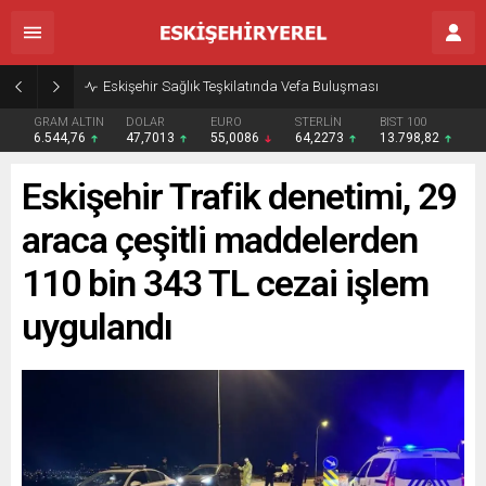
Eskişehir Sağlık Teşkilatında Vefa Buluşması
GRAM ALTIN
DOLAR
EURO
STERLİN
BIST 100
6.544,76
47,7013
55,0086
64,2273
13.798,82
Eskişehir Trafik denetimi, 29
araca çeşitli maddelerden
110 bin 343 TL cezai işlem
uygulandı