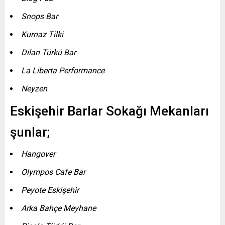
Snops Bar
Kurnaz Tilki
Dilan Türkü Bar
La Liberta Performance
Neyzen
Eskişehir Barlar Sokağı Mekanları
şunlar;
Hangover
Olympos Cafe Bar
Peyote Eskişehir
Arka Bahçe Meyhane