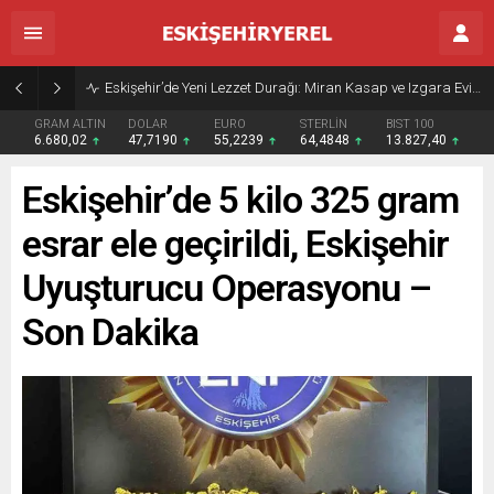
Eskişehir’de Yeni Lezzet Durağı: Miran Kasap ve Izgara Evi Açıldı
GRAM ALTIN
DOLAR
EURO
STERLİN
BIST 100
6.680,02
47,7190
55,2239
64,4848
13.827,40
Eskişehir’de 5 kilo 325 gram
esrar ele geçirildi, Eskişehir
Uyuşturucu Operasyonu –
Son Dakika