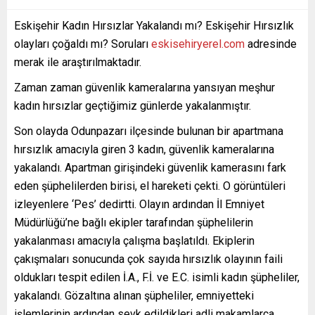
Eskişehir Kadın Hırsızlar Yakalandı mı? Eskişehir Hırsızlık
olayları çoğaldı mı? Soruları
eskisehiryerel.com
adresinde
merak ile araştırılmaktadır.
Zaman zaman güvenlik kameralarına yansıyan meşhur
kadın hırsızlar geçtiğimiz günlerde yakalanmıştır.
Son olayda Odunpazarı ilçesinde bulunan bir apartmana
hırsızlık amacıyla giren 3 kadın, güvenlik kameralarına
yakalandı. Apartman girişindeki güvenlik kamerasını fark
eden şüphelilerden birisi, el hareketi çekti. O görüntüleri
izleyenlere ‘Pes’ dedirtti. Olayın ardından İl Emniyet
Müdürlüğü’ne bağlı ekipler tarafından şüphelilerin
yakalanması amacıyla çalışma başlatıldı. Ekiplerin
çakışmaları sonucunda çok sayıda hırsızlık olayının faili
oldukları tespit edilen İ.A., F.İ. ve E.C. isimli kadın şüpheliler,
yakalandı. Gözaltına alınan şüpheliler, emniyetteki
işlemlerinin ardından sevk edildikleri adli makamlarca