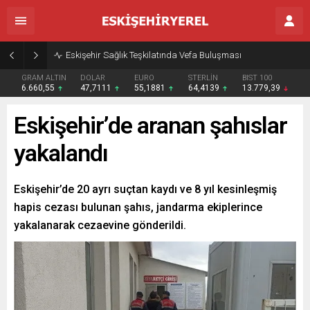
Eskişehir Sağlık Teşkilatında Vefa Buluşması
GRAM ALTIN
DOLAR
EURO
STERLİN
BIST 100
6.660,55
47,7111
55,1881
64,4139
13.779,39
Eskişehir’de aranan şahıslar
yakalandı
Eskişehir’de 20 ayrı suçtan kaydı ve 8 yıl kesinleşmiş
hapis cezası bulunan şahıs, jandarma ekiplerince
yakalanarak cezaevine gönderildi.