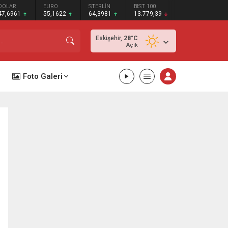
DOLAR
EURO
STERLİN
BIST 100
47,6961
55,1622
64,3981
13.779,39
Eskişehir,
28
°C
Açık
Foto Galeri