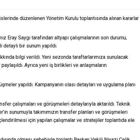
islerinde düzenlenen Yönetim Kurulu toplantısında alınan kararlar
z Eray Saygı tarafından altyapı çalışmalarının son durumu,
i detaylı bir sunum yapıldı.
kkında bilgi verildi. Yeni sezonda taraftarlarımıza sunulacak
 paylaşıldı. Ayrıca yeni iş birlikleri ve anlaşmaların
örüşmeler yapıldı. Kampanyanın olası detayları ve uygulama planı
sfer çalışmaları ve görüşmeleri detaylarıyla aktarıldı. Teknik
’in sunumuyla takımımızın transfer planları ve görüşmeleri
ndirilmesi için yapılan çalışmalar ve stratejiler toplantıda ele
dışında olması sebebiyle toplantı Başkan Vekili Niyazi Çelik