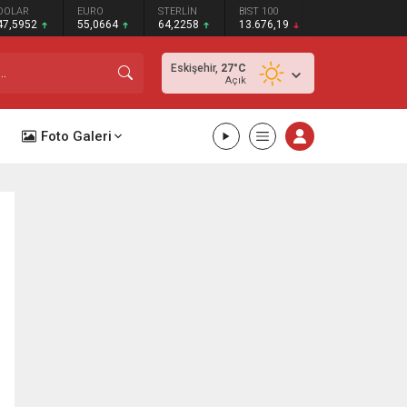
DOLAR
EURO
STERLİN
BIST 100
47,5952
55,0664
64,2258
13.676,19
Eskişehir,
27
°C
Açık
Foto Galeri