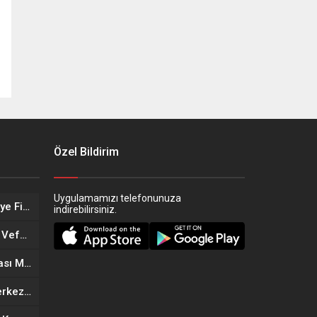
Özel Bildirim
Uygulamamızı telefonunuza
Eskişehir’in Altın Kızları Türkiye Finalleri Yolunda!
indirebilirsiniz.
Eskişehir Sağlık Teşkilatında Vefa Buluşması
Eskişehir’in Yeni Döner Noktası MOGAF Döner Hizmete Açıldı
Eskişehir’de Yeni Güzellik Merkezi Açıldı: Kıymet Önder Güzellik Merkezi Cilt bakım