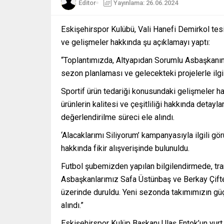
Editor
Yayınlama: 26.06.2024
Eskişehirspor Kulübü, Vali Hanefi Demirkol tes
ve gelişmeler hakkında şu açıklamayı yaptı:
“Toplantımızda, Altyapıdan Sorumlu Asbaşkanımı
sezon planlaması ve gelecekteki projelerle ilgil
Sportif ürün tedariği konusundaki gelişmeler ha
ürünlerin kalitesi ve çeşitliliği hakkında detaylar
değerlendirilme süreci ele alındı.
‘Alacaklarımı Siliyorum’ kampanyasıyla ilgili g
hakkında fikir alışverişinde bulunuldu.
Futbol şubemizden yapılan bilgilendirmede, tran
Asbaşkanlarımız Safa Üstünbaş ve Berkay Çifter
üzerinde duruldu. Yeni sezonda takımımızın güçle
alındı.”
Eskişehirspor Kulüp Başkanı Ulaş Entok’un yurt 