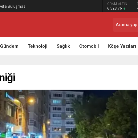
GRAM ALTIN
 Vefa Buluşması
6.528,76
Gündem
Teknoloji
Sağlık
Otomobil
Köşe Yazıları
niği