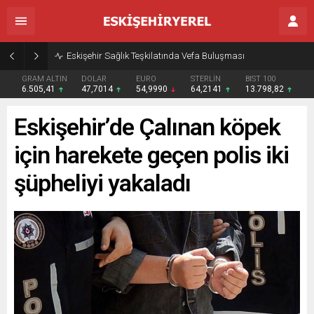
Eskişehir Sağlık Teşkilatında Vefa Buluşması
GRAM ALTIN
DOLAR
EURO
STERLİN
BIST 100
6.505,41
47,7014
54,9990
64,2141
13.798,82
Eskişehir’de Çalınan köpek
için harekete geçen polis iki
şüpheliyi yakaladı