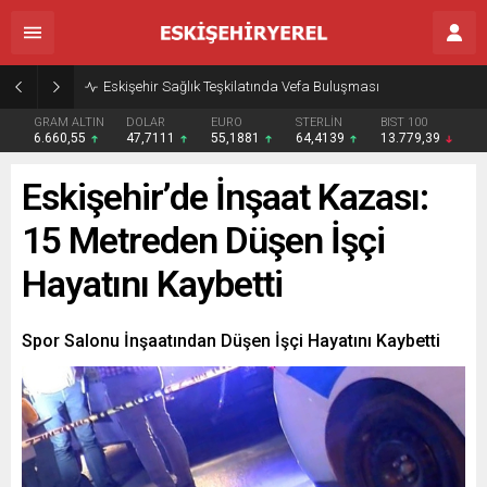
Eskişehir Sağlık Teşkilatında Vefa Buluşması
GRAM ALTIN
DOLAR
EURO
STERLİN
BIST 100
6.660,55
47,7111
55,1881
64,4139
13.779,39
Eskişehir’de İnşaat Kazası:
15 Metreden Düşen İşçi
Hayatını Kaybetti
Spor Salonu İnşaatından Düşen İşçi Hayatını Kaybetti