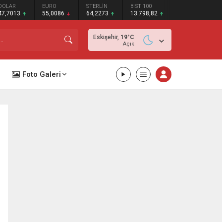
DOLAR
EURO
STERLİN
BIST 100
47,7013
55,0086
64,2273
13.798,82
Eskişehir,
19
°C
Açık
Foto Galeri