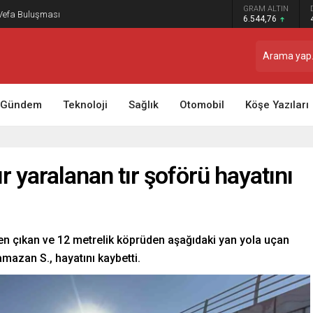
GRAM ALTIN
 Vefa Buluşması
6.544,76
Gündem
Teknoloji
Sağlık
Otomobil
Köşe Yazıları
r yaralanan tır şoförü hayatını
en çıkan ve 12 metrelik köprüden aşağıdaki yan yola uçan
amazan S., hayatını kaybetti.