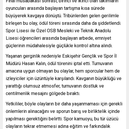
Final müsabakası sonrası, birinci ve ikinci olan takımların
oyuncuları arasında başlayan tartışma kısa sürede
büyüyerek kavgaya dönüştü. Tribünlerden gelen gerilimle
birleşen bu olay, ödül töreni sırasında daha da şiddetlendi.
Spor Lisesi ile Özel OSB Mesleki ve Teknik Anadolu
Lisesi öğrencileri arasında başlayan arbede, emniyet
güçlerinin müdahalesiyle güçlükle kontrol altına alındı.
Yaşanan gerginlik nedeniyle Eskişehir Gençlik ve Spor İl
Müdürü Hasan Kalın, ödül törenini iptal etti. Turnuvanın
amacına uygun olmayan bu olaylar, hem sporcular hem de
izleyiciler için üzüntüyle karşılandı. Kavganın büyüklüğü ve
yarattığı olumsuz atmosfer, turnuvanın dostluk ve
centilmenlik mesajını gölgede bıraktı.
Yetkililer, böyle olayların bir daha yaşanmaması için gerekli
önlemlerin alınacağını ve sporun barış ve birliktelik içinde
yapılması gerektiğini belirtti. Spor kamuoyu, bu tür üzücü
olayların tekrar etmemesi adına eğitim ve farkındalık