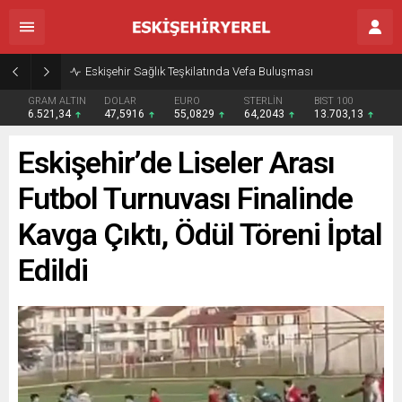
Eskişehir Sağlık Teşkilatında Vefa Buluşması
GRAM ALTIN
DOLAR
EURO
STERLİN
BIST 100
6.521,34
47,5916
55,0829
64,2043
13.703,13
Eskişehir’de Liseler Arası
Futbol Turnuvası Finalinde
Kavga Çıktı, Ödül Töreni İptal
Edildi