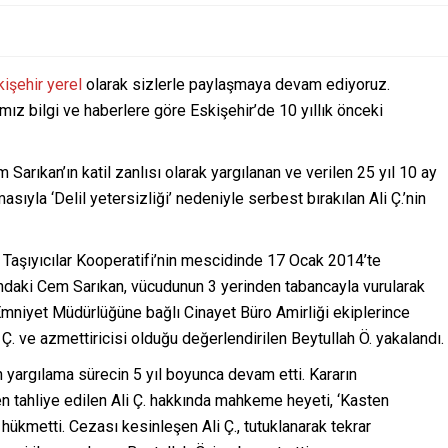
işehir yerel
olarak sizlerle paylaşmaya devam ediyoruz.
mız bilgi ve haberlere göre Eskişehir’de 10 yıllık önceki
Sarıkan’ın katil zanlısı olarak yargılanan ve verilen 25 yıl 10 ay
sıyla ‘Delil yetersizliği’ nedeniyle serbest bırakılan Ali Ç.’nin
 Taşıyıcılar Kooperatifi’nin mescidinde 17 Ocak 2014’te
daki Cem Sarıkan, vücudunun 3 yerinden tabancayla vurularak
 Emniyet Müdürlüğüne bağlı Cinayet Büro Amirliği ekiplerince
 Ç. ve azmettiricisi olduğu değerlendirilen Beytullah Ö. yakalandı.
yargılama sürecin 5 yıl boyunca devam etti. Kararın
 tahliye edilen Ali Ç. hakkında mahkeme heyeti, ‘Kasten
ükmetti. Cezası kesinleşen Ali Ç., tutuklanarak tekrar