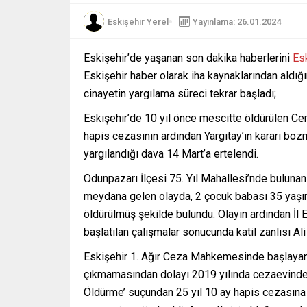
Eskişehir Yerel
Yayınlama: 26.01.2024
Eskişehir’de yaşanan son dakika haberlerini
Esk
Eskişehir haber olarak iha kaynaklarından aldığı
cinayetin yargılama süreci tekrar başladı;
Eskişehir’de 10 yıl önce mescitte öldürülen Cem 
hapis cezasının ardından Yargıtay’ın kararı bozma
yargılandığı dava 14 Mart’a ertelendi.
Odunpazarı İlçesi 75. Yıl Mahallesi’nde bulunan
meydana gelen olayda, 2 çocuk babası 35 yaşın
öldürülmüş şekilde bulundu. Olayın ardından İl
başlatılan çalışmalar sonucunda katil zanlısı Ali
Eskişehir 1. Ağır Ceza Mahkemesinde başlayan 
çıkmamasından dolayı 2019 yılında cezaevinden
Öldürme’ suçundan 25 yıl 10 ay hapis cezasına h