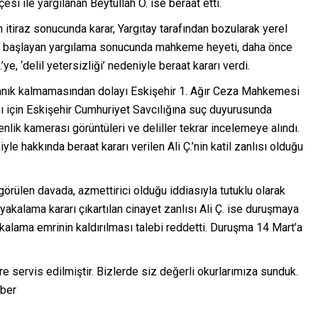
si ile yargılanan Beytullah Ö. ise beraat etti.
an itiraz sonucunda karar, Yargıtay tarafından bozularak yerel
ar başlayan yargılama sonucunda mahkeme heyeti, daha önce
ye, ‘delil yetersizliği’ nedeniyle beraat kararı verdi.
 sanık kalmamasından dolayı Eskişehir 1. Ağır Ceza Mahkemesi
ası için Eskişehir Cumhuriyet Savcılığına suç duyurusunda
enlik kamerası görüntüleri ve deliller tekrar incelemeye alındı.
yle hakkında beraat kararı verilen Ali Ç.’nin katil zanlısı olduğu
görülen davada, azmettirici olduğu iddiasıyla tutuklu olarak
yakalama kararı çıkartılan cinayet zanlısı Ali Ç. ise duruşmaya
kalama emrinin kaldırılması talebi reddetti. Duruşma 14 Mart’a
re servis edilmiştir. Bizlerde siz değerli okurlarımıza sunduk.
aber