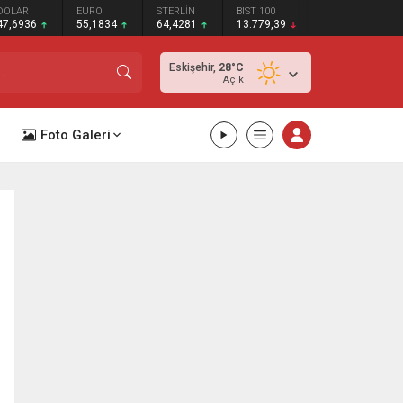
DOLAR
EURO
STERLİN
BIST 100
47,6936
55,1834
64,4281
13.779,39
Eskişehir,
28
°C
Açık
Foto Galeri