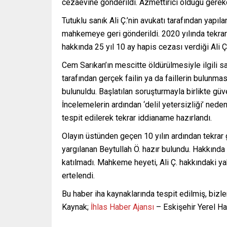
cezaevine gönderildi. Azmettirici olduğu gerekçe
Tutuklu sanık Ali Ç.’nin avukatı tarafından yapıl
mahkemeye geri gönderildi. 2020 yılında tekr
hakkında 25 yıl 10 ay hapis cezası verdiği Ali Ç.’
Cem Sarıkan’ın mescitte öldürülmesiyle ilgili
tarafından gerçek failin ya da faillerin bulunm
bulunuldu. Başlatılan soruşturmayla birlikte güv
İncelemelerin ardından ‘delil yetersizliği’ nedeni
tespit edilerek tekrar iddianame hazırlandı.
Olayın üstünden geçen 10 yılın ardından tekrar 
yargılanan Beytullah Ö. hazır bulundu. Hakkında 
katılmadı. Mahkeme heyeti, Ali Ç. hakkındaki ya
ertelendi.
Bu haber iha kaynaklarında tespit edilmiş, bizle
Kaynak;
İhlas Haber Ajansı
– Eskişehir Yerel H