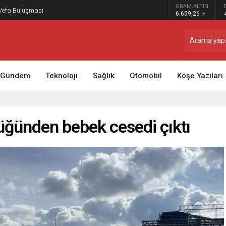
GRAM ALTIN
 Vefa Buluşması
6.659,26
Gündem
Teknoloji
Sağlık
Otomobil
Köşe Yazıları
lüğünden bebek cesedi çıktı