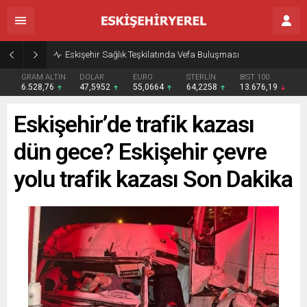
Eskişehir Sağlık Teşkilatında Vefa Buluşması
GRAM ALTIN
DOLAR
EURO
STERLİN
BIST 100
6.528,76
47,5952
55,0664
64,2258
13.676,19
Eskişehir’de trafik kazası
dün gece? Eskişehir çevre
yolu trafik kazası Son Dakika