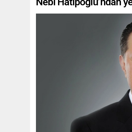
Nebi Hatipoğlu’ndan ye