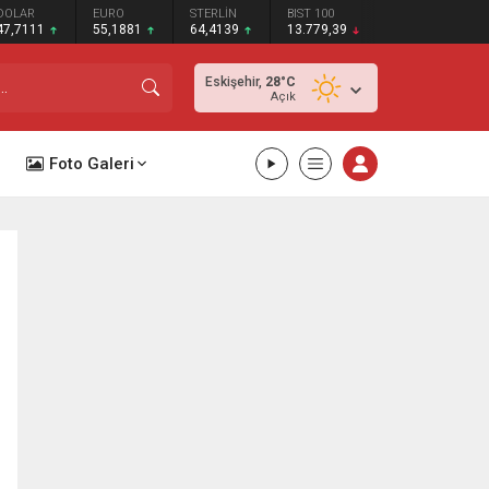
DOLAR
EURO
STERLİN
BIST 100
47,7111
55,1881
64,4139
13.779,39
Eskişehir,
28
°C
Açık
Foto Galeri