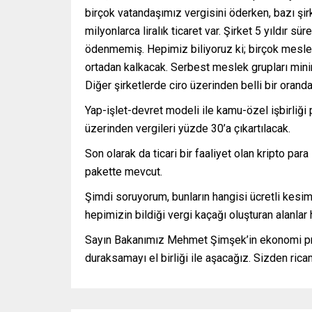
birçok vatandaşımız vergisini öderken, bazı şirk
milyonlarca liralık ticaret var. Şirket 5 yıldır s
ödenmemiş. Hepimiz biliyoruz ki; birçok meslek
ortadan kalkacak. Serbest meslek grupları min
Diğer şirketlerde ciro üzerinden belli bir orand
Yap-işlet-devret modeli ile kamu-özel işbirliği p
üzerinden vergileri yüzde 30’a çıkartılacak.
Son olarak da ticari bir faaliyet olan kripto par
pakette mevcut.
Şimdi soruyorum, bunların hangisi ücretli kesimi,
hepimizin bildiği vergi kaçağı oluşturan alanlar
Sayın Bakanımız Mehmet Şimşek’in ekonomi prog
duraksamayı el birliği ile aşacağız. Sizden ri