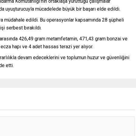
andarma Komutanlığı’nın ortaklaşa yürüttüğü çalışmalar
da uyuşturucuyla mücadelede büyük bir başarı elde edildi.
ya müdahale edildi. Bu operasyonlar kapsamında 28 şüpheli
işi serbest bırakıldı.
r arasında 426,49 gram metamfetamin, 471,43 gram bonzai ve
ecza hapı ve 4 adet hassas terazi yer alıyor.
rarlılıkla devam edeceklerini ve toplumun huzur ve güvenliğini
e etti.