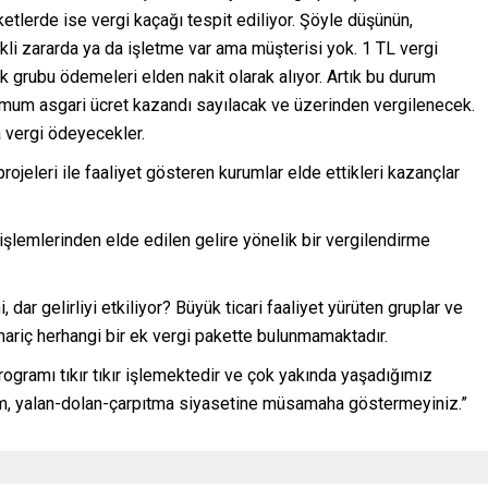
etlerde ise vergi kaçağı tespit ediliyor. Şöyle düşünün,
ürekli zararda ya da işletme var ama müşterisi yok. 1 TL vergi
 grubu ödemeleri elden nakit olarak alıyor. Artık bu durum
imum asgari ücret kazandı sayılacak ve üzerinden vergilenecek.
a vergi ödeyecekler.
rojeleri ile faaliyet gösteren kurumlar elde ettikleri kazançlar
a işlemlerinden elde edilen gelire yönelik bir vergilendirme
 dar gelirliyi etkiliyor? Büyük ticari faaliyet yürüten gruplar ve
 hariç herhangi bir ek vergi pakette bulunmamaktadır.
ramı tıkır tıkır işlemektedir ve çok yakında yaşadığımız
cam, yalan-dolan-çarpıtma siyasetine müsamaha göstermeyiniz.”