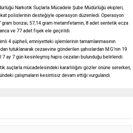
üdürlüğü Narkotik Suçlarla Mücadele Şube Müdürlüğü ekipleri,
ekat polislerinin desteğiyle operasyon düzenledi. Operasyon
7 gram bonzai, 57,14 gram metamfetamin, 8 adet sentetik ecza
anca ve 77 adet fişek ele geçirildi.
isimli 4 şüpheli, emniyetteki işlemlerinin tamamlanmasının
dan tutuklanarak cezaevine gönderilen şahıslardan M.G.’nin 19
2 yıl 7 ay 7 gün kesinleşmiş hapis cezaları bulunduğu belirlendi.
tik suçlarla mücadelesindeki kararlılığını gözler önüne sererken,
ndeki çalışmaların kesintisiz devam ettiği vurgulandı.