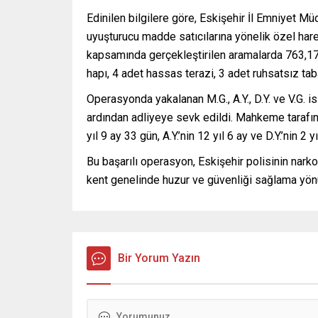
Edinilen bilgilere göre, Eskişehir İl Emniyet M
uyuşturucu madde satıcılarına yönelik özel har
kapsamında gerçekleştirilen aramalarda 763,1
hapı, 4 adet hassas terazi, 3 adet ruhsatsız tab
Operasyonda yakalanan M.G., A.Y., D.Y. ve V.G. 
ardından adliyeye sevk edildi. Mahkeme tarafın
yıl 9 ay 33 gün, A.Y.’nin 12 yıl 6 ay ve D.Y.’nin 
Bu başarılı operasyon, Eskişehir polisinin narko
kent genelinde huzur ve güvenliği sağlama yönü
Bir Yorum Yazın