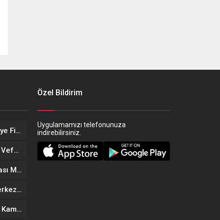
Özel Bildirim
Uygulamamızı telefonunuza
Eskişehir’in Altın Kızları Türkiye Finalleri Yolunda!
indirebilirsiniz.
Eskişehir Sağlık Teşkilatında Vefa Buluşması
Eskişehir’in Yeni Döner Noktası MOGAF Döner Hizmete Açıldı
Eskişehir’de Yeni Güzellik Merkezi Açıldı: Kıymet Önder Güzellik Merkezi Cilt bakım
Anneler Günü’ne Özel Büyük Kampanya: Goldes Kuyumculuk’ta İndirim ve Hediye Fırsatı