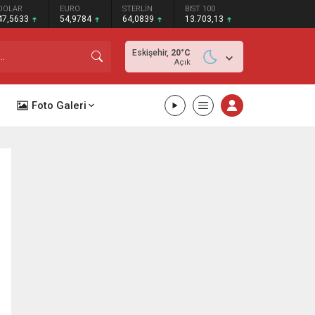
DOLAR
EURO
STERLİN
BIST 100
47,5633
54,9784
64,0839
13.703,13
Eskişehir,
20
°C
Açık
Foto Galeri