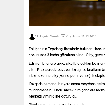
Eskişehir Yerel
Yayınlama: 25.12.2024
Eskişehir’in Tepebaşı ilçesinde bulunan Hoşnu
sonucunda 3 kadın gözaltına alındı. Olay, gece
Edinilen bilgilere göre, alkollü oldukları belir
çıktı. Kısa sürede büyüyen tartışma, tarafların 
ihbarı üzerine olay yerine polis ve sağlık ekiple
Kavgada herhangi bir yaralanma meydana gelmezk
müdahalede bulundu. Ancak tüm çabalara rağmen 
Merkezi Amirliği’ne götürüldü.
Olayla ilgili soruşturma devam ediyor.