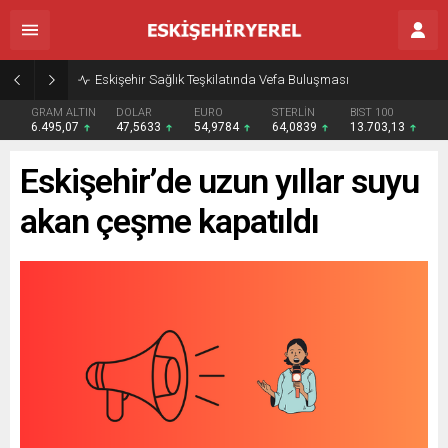
Eskişehir Sağlık Teşkilatında Vefa Buluşması
GRAM ALTIN
DOLAR
EURO
STERLİN
BIST 100
6.495,07
47,5633
54,9784
64,0839
13.703,13
Eskişehir’de uzun yıllar suyu
akan çeşme kapatıldı