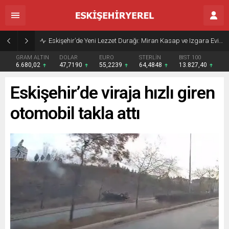
Eskişehir’de Yeni Lezzet Durağı: Miran Kasap ve Izgara Evi Açıldı
GRAM ALTIN
DOLAR
EURO
STERLİN
BIST 100
6.680,02
47,7190
55,2239
64,4848
13.827,40
Eskişehir’de viraja hızlı giren
otomobil takla attı