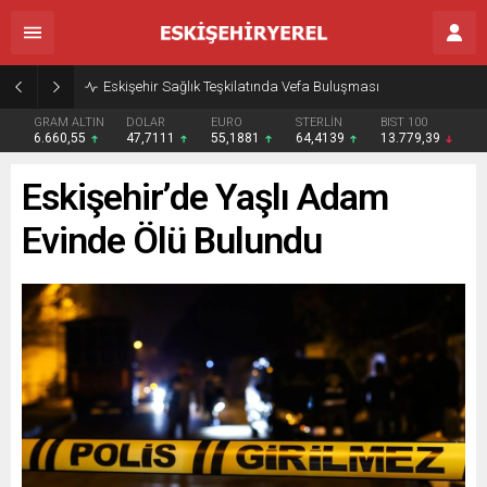
Eskişehir Sağlık Teşkilatında Vefa Buluşması
GRAM ALTIN
DOLAR
EURO
STERLİN
BIST 100
6.660,55
47,7111
55,1881
64,4139
13.779,39
Eskişehir’de Yaşlı Adam
Evinde Ölü Bulundu