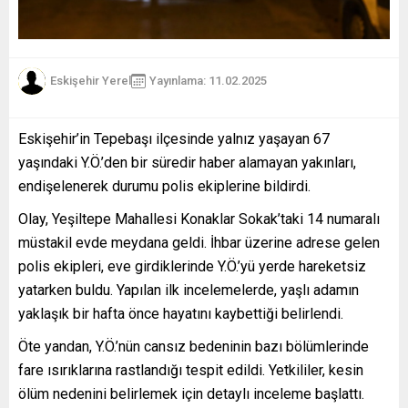
Eskişehir Yerel
Yayınlama: 11.02.2025
Eskişehir’in Tepebaşı ilçesinde yalnız yaşayan 67
yaşındaki Y.Ö.’den bir süredir haber alamayan yakınları,
endişelenerek durumu polis ekiplerine bildirdi.
Olay, Yeşiltepe Mahallesi Konaklar Sokak’taki 14 numaralı
müstakil evde meydana geldi. İhbar üzerine adrese gelen
polis ekipleri, eve girdiklerinde Y.Ö.’yü yerde hareketsiz
yatarken buldu. Yapılan ilk incelemelerde, yaşlı adamın
yaklaşık bir hafta önce hayatını kaybettiği belirlendi.
Öte yandan, Y.Ö.’nün cansız bedeninin bazı bölümlerinde
fare ısırıklarına rastlandığı tespit edildi. Yetkililer, kesin
ölüm nedenini belirlemek için detaylı inceleme başlattı.