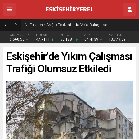
Eskişehir Sağlık Teşkilatında Vefa Buluşması
GRAM ALTIN
DOLAR
EURO
STERLİN
BIST 100
6.660,55
47,7111
55,1881
64,4139
13.779,39
Eskişehir’de Yıkım Çalışması
Trafiği Olumsuz Etkiledi