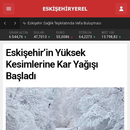
Eskişehir Sağlık Teşkilatında Vefa Buluşması
GRAM ALTIN
DOLAR
EURO
STERLİN
BIST 100
6.544,76
47,7013
55,0086
64,2273
13.798,82
Eskişehir’in Yüksek
Kesimlerine Kar Yağışı
Başladı