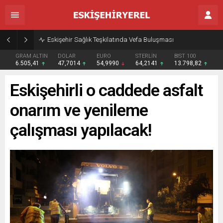
Eskişehir Sağlık Teşkilatında Vefa Buluşması
GRAM ALTIN
DOLAR
EURO
STERLİN
BIST 100
6.505,41
47,7014
54,9990
64,2141
13.798,82
Eskişehirli o caddede asfalt
onarım ve yenileme
çalışması yapılacak!