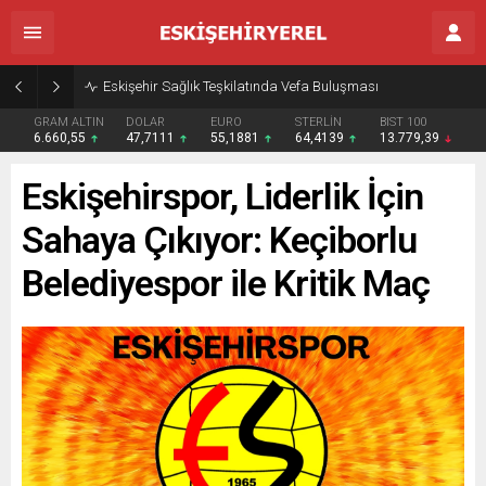
Eskişehir Sağlık Teşkilatında Vefa Buluşması
GRAM ALTIN
DOLAR
EURO
STERLİN
BIST 100
6.660,55
47,7111
55,1881
64,4139
13.779,39
Eskişehirspor, Liderlik İçin
Sahaya Çıkıyor: Keçiborlu
Belediyespor ile Kritik Maç