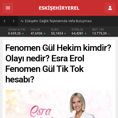
Eskişehir Sağlık Teşkilatında Vefa Buluşması
GRAM ALTIN
DOLAR
EURO
STERLİN
BIST 100
6.659,26
47,6936
55,1834
64,4281
13.779,39
Fenomen Gül Hekim kimdir?
Olayı nedir? Esra Erol
Fenomen Gül Tik Tok
hesabı?