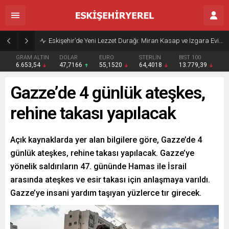
Eskişehir’de Yeni Lezzet Durağı: Miran Kasap ve Izgara Evi Açıldı
GRAM ALTIN
DOLAR
EURO
STERLİN
BIST 100
6.653,54
47,7166
55,1520
64,4018
13.779,39
Gazze’de 4 günlük ateşkes,
rehine takası yapılacak
Açık kaynaklarda yer alan bilgilere göre, Gazze’de 4
günlük ateşkes, rehine takası yapılacak. Gazze’ye
yönelik saldırıların 47. gününde Hamas ile İsrail
arasında ateşkes ve esir takası için anlaşmaya varıldı.
Gazze’ye insani yardım taşıyan yüzlerce tır girecek.