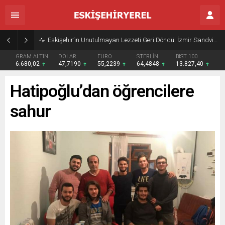
Eskişehir’in Unutulmayan Lezzeti Geri Döndü: İzmir Sandviç Yeniden Açıldı
GRAM ALTIN
DOLAR
EURO
STERLİN
BIST 100
6.680,02
47,7190
55,2239
64,4848
13.827,40
Hatipoğlu’dan öğrencilere
sahur