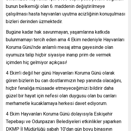
bunun belkemiği olan 6. maddenin değiştirilmeye
çalışılması hasta hayvanları uyutma acizliğinin konuşulması
bizleri derinden üzmektedir.
Bugüne kadar hak savunmayan, yaşamlarına katkıda
bulunmamayı tercih eden ama 4 Ekim nedeniyle Hayvanları
Koruma Günü’nde anlamlı mesaj atma gayesinde olan
oyumuza talip hiçbir siyasiye inanıp prim de vermek
içimden hiç gelmiyor açıkçası!
4 Ekim’i değil her günü Hayvanları Koruma Günü olarak
gören bizlerin bu can dostlarımızın hep yanında olacağını,
hiçbir fenalığa müsaade etmeyeceğimizi bildirir daha
güzel bir hayat için nefesi olan duygusu olan bu canları
merhametle kucaklamaya herkesi davet ediyorum.
4 Ekim Hayvanları Koruma Günü dolayısıyla Eskişehir
Tepebaşı ve Odunpazarı Belediyeleri etkinlikler yaparken
DKMP İl Müdürlüğü sabah 10’dan gün boyu binasının