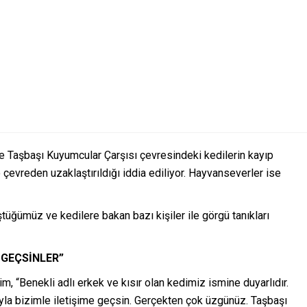
re Taşbaşı Kuyumcular Çarşısı çevresindeki kedilerin kayıp
o çevreden uzaklaştırıldığı iddia ediliyor. Hayvanseverler ise
üğümüz ve kedilere bakan bazı kişiler ile görgü tanıkları
E GEÇSİNLER”
m, “Benekli adlı erkek ve kısır olan kedimiz ismine duyarlıdır.
ıyla bizimle iletişime geçsin. Gerçekten çok üzgünüz. Taşbaşı