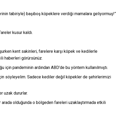
rinin tabiriyle) başıboş köpeklere verdiği mamalara geliyormuş!”
areler kusur kaldı.
rken kent sakinleri, farelere karşı köpek ve kedilerle
ili haberleri görürsünüz.
uğu için pandeminin ardından ABD’de bu yöntem kullanılmıştı.
için söyleyelim. Sadece kediler değil köpekler de şehirlerimizi
 uzak dururlar.
r arada olduğunda o bölgeden fareleri uzaklaştırmada etkili