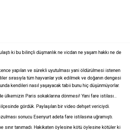
laştı ki bu bilinçli düşmanlık ne vicdan ne yaşam hakkı ne de
işkence yapılan ve sürekli uyutulması yani öldürülmesi istenen
diler sırasıyla tüm hayvanlar yok edilmek ve doğanın dengesi
nda kendileri nasıl yaşayacak tabii bunu hiç düşünmüyorlar.
de ülkemizin Paris sokaklarına dönmesi! Yani fare istilası…
 ilçesinde gördük. Paylaşılan bir video dehşet vericiydi.
ulması sonucu Esenyurt adeta fare istilasına uğramıştı.
ne sınır tanımadı. Hakikaten öylesine kötü öylesine kötüler ki