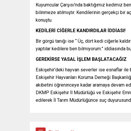
Kuyumcular Çarşısı’nda baktığımız kedimiz bene
bilinmeze atılmıştır. Kendilerinin gerçekçi bir
konuştu.
KEDİLERİ CİĞERLE KANDIRDILAR İDDİASI!
Bir görgü tanığı ise “ Üç, dört kedi ciğerle kaldı
yaptılar kedilere ben bilmiyorum.” iddiasında b
GEREKİRSE YASAL İŞLEM BAŞLATACAĞIZ
Eskişehir’deki hayvan severler ise esnaflar ile 
Eskişehir Hayvanları Koruma Derneği Başkanlığ
akıbetini öğreninceye kadar aramaya devam ede
DKMP Eskişehir İl Müdürlüğü ve Eskişehir Emniy
edilerek İl Tarım Müdürlüğünce suç duyurusunda 