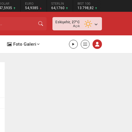
DOLAR
EURO
STERLİN
BIST 100
47,5935
54,9385
64,1760
13.798,82
Eskişehir,
27
°C
Açık
Foto Galeri