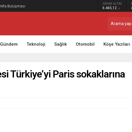
GRAM ALTIN
 Vefa Buluşması
6.465,12
Gündem
Teknoloji
Sağlık
Otomobil
Köşe Yazıları
i Türkiye’yi Paris sokaklarına