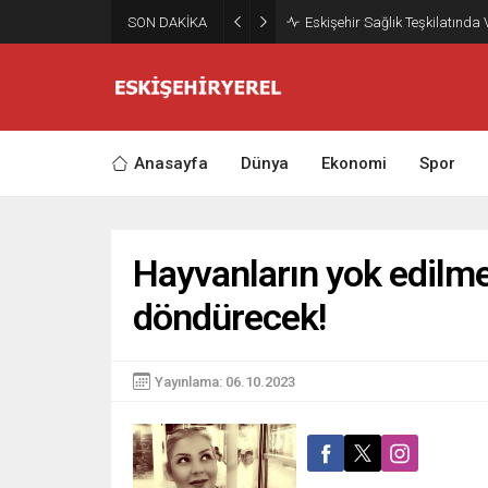
SON DAKİKA
Eskişehir Sağlık Teşkilatında
Anasayfa
Dünya
Ekonomi
Spor
Hayvanların yok edilmes
döndürecek!
Yayınlama: 06.10.2023