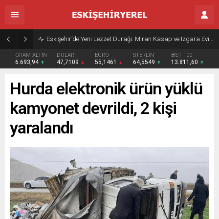
Eskişehir’de Yeni Lezzet Durağı: Miran Kasap ve Izgara Evi Açıldı
GRAM ALTIN
DOLAR
EURO
STERLİN
BIST 100
6.693,94
47,7109
55,1461
64,5549
13.811,60
Hurda elektronik ürün yüklü
kamyonet devrildi, 2 kişi
yaralandı