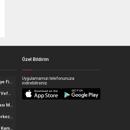
Özel Bildirim
Uygulamamızı telefonunuza
Eskişehir’in Altın Kızları Türkiye Finalleri Yolunda!
indirebilirsiniz.
Eskişehir Sağlık Teşkilatında Vefa Buluşması
Eskişehir’in Yeni Döner Noktası MOGAF Döner Hizmete Açıldı
Eskişehir’de Yeni Güzellik Merkezi Açıldı: Kıymet Önder Güzellik Merkezi Cilt bakım
Anneler Günü’ne Özel Büyük Kampanya: Goldes Kuyumculuk’ta İndirim ve Hediye Fırsatı