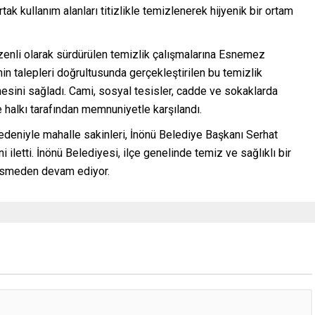
ak kullanım alanları titizlikle temizlenerek hijyenik bir ortam
zenli olarak sürdürülen temizlik çalışmalarına Esnemez
in talepleri doğrultusunda gerçekleştirilen bu temizlik
mesini sağladı. Cami, sosyal tesisler, cadde ve sokaklarda
e halkı tarafından memnuniyetle karşılandı.
 nedeniyle mahalle sakinleri, İnönü Belediye Başkanı Serhat
letti. İnönü Belediyesi, ilçe genelinde temiz ve sağlıklı bir
kesmeden devam ediyor.