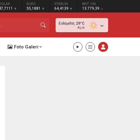
DOLAR
EURO
STERLİN
BIST 100
47,7111
55,1881
64,4139
13.779,39
Eskişehir,
29
°C
Açık
Foto Galeri