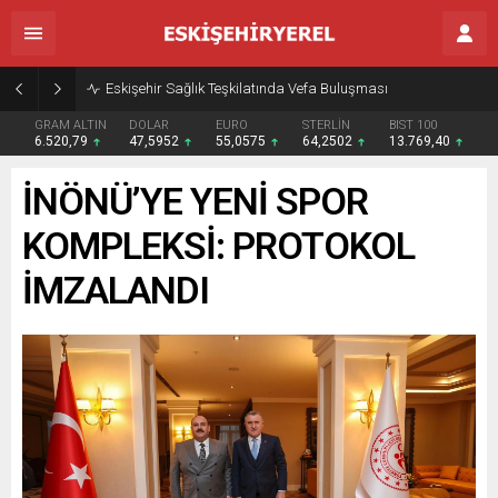
Eskişehir Sağlık Teşkilatında Vefa Buluşması
GRAM ALTIN
DOLAR
EURO
STERLİN
BIST 100
6.520,79
47,5952
55,0575
64,2502
13.769,40
İNÖNÜ’YE YENİ SPOR
KOMPLEKSİ: PROTOKOL
İMZALANDI