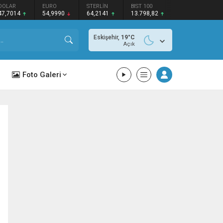
DOLAR
EURO
STERLİN
BIST 100
47,7014
54,9990
64,2141
13.798,82
Eskişehir,
19
°C
Açık
Foto Galeri