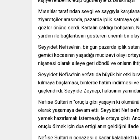
kişiye rehberlik edip öğütleriyle iz bırakmıştır.
Mısırlılar tarafından sevgi ve saygıyla karşılan
ziyaretçiler arasında, pazarda iplik satmaya çal
gözler önüne serdi. Kartalın çaldığı bohçanın, Ne
yardım ile bağlantısını gösteren önemli bir olayd
Seyyidet Nefise’nin, bir gün pazarda iplik satan b
gemici kocasının yaşadığı mucizevi olayı ortaya ç
nişanesi olarak aileye geri döndü ve onların ihtiy
Seyyidet Nefise’nin vefatı da büyük bir etki bı
kılmaya başlaması, binlerce hatim indirmesi ve
güçlendirdi. Seyyide Zeynep, halasının yanından
Nefise Sultan’ın “oruçlu gibi yaşayın ki ölümün
olarak yaşamaya devam etti. Seyyidet Nefise’n
yemek hazırlamak istemesiyle ortaya çıktı. Anca
oruçlu ölmek için dua ettiği anın geldiğini ifade 
Nefise Sultan’ın cenazesi o kadar kalabalıktı k