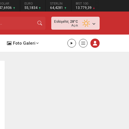
DOLAR
EURO
STERLİN
BIST 100
47,6936
55,1834
64,4281
13.779,39
Eskişehir,
28
°C
Açık
Foto Galeri