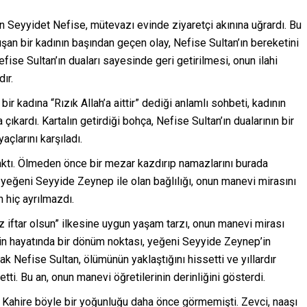
an Seyyidet Nefise, mütevazı evinde ziyaretçi akınına uğrardı. Bu
ışan bir kadının başından geçen olay, Nefise Sultan’ın bereketini
fise Sultan’ın duaları sayesinde geri getirilmesi, onun ilahi
ır.
ir kadına “Rızık Allah’a aittir” dediği anlamlı sohbeti, kadının
ıkardı. Kartalın getirdiği bohça, Nefise Sultan’ın dualarının bir
açlarını karşıladı.
raktı. Ölmeden önce bir mezar kazdırıp namazlarını burada
 yeğeni Seyyide Zeynep ile olan bağlılığı, onun manevi mirasını
 hiç ayrılmazdı.
üz iftar olsun” ilkesine uygun yaşam tarzı, onun manevi mirası
in hayatında bir dönüm noktası, yeğeni Seyyide Zeynep’in
k Nefise Sultan, ölümünün yaklaştığını hissetti ve yıllardır
etti. Bu an, onun manevi öğretilerinin derinliğini gösterdi.
i, Kahire böyle bir yoğunluğu daha önce görmemişti. Zevci, naaşı