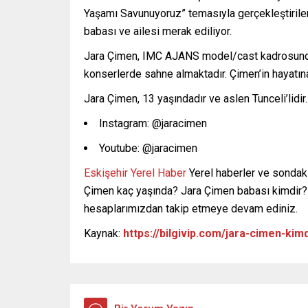
Yaşamı Savunuyoruz” temasıyla gerçekleştirile
babası ve ailesi merak ediliyor.
Jara Çimen, IMC AJANS model/cast kadrosunda 
konserlerde sahne almaktadır. Çimen’in hayatına
Jara Çimen, 13 yaşındadır ve aslen Tunceli’lidi
Instagram: @jaracimen
Youtube: @jaracimen
Eskişehir Yerel Haber
Yerel haberler ve sondaki 
Çimen kaç yaşında? Jara Çimen babası kimdir? s
hesaplarımızdan takip etmeye devam ediniz.
Kaynak:
https://bilgivip.com/jara-cimen-kimd