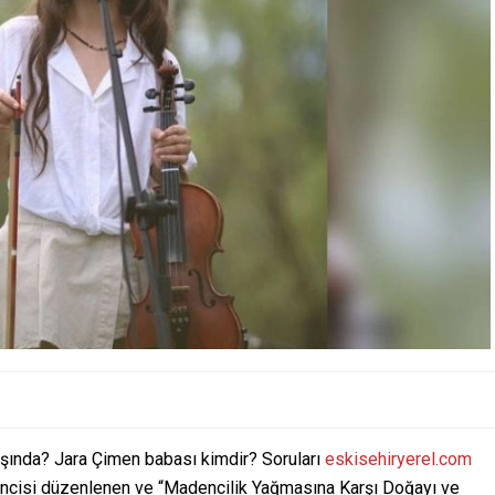
aşında? Jara Çimen babası kimdir? Soruları
eskisehiryerel.com
1’incisi düzenlenen ve “Madencilik Yağmasına Karşı Doğayı ve