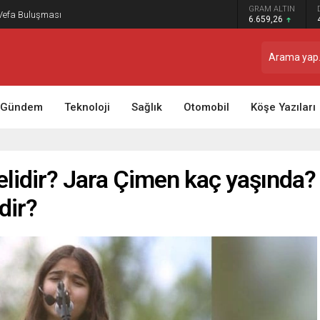
GRAM ALTIN
 Vefa Buluşması
6.659,26
Gündem
Teknoloji
Sağlık
Otomobil
Köşe Yazıları
elidir? Jara Çimen kaç yaşında?
dir?