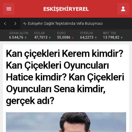
Eskişehir Sağlık Teşkilatında Vefa Buluşması
GRAM ALTIN
DOLAR
EURO
STERLİN
BIST 100
6.544,76
47,7013
55,0086
64,2273
13.798,82
Kan çiçekleri Kerem kimdir?
Kan Çiçekleri Oyuncuları
Hatice kimdir? Kan Çiçekleri
Oyuncuları Sena kimdir,
gerçek adı?