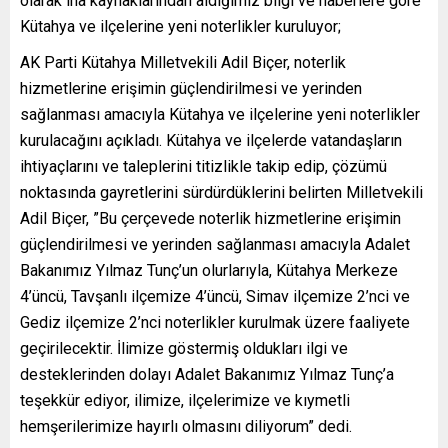
olarak iha kaynaklarından aldığımız bilgi ve haberlere göre
Kütahya ve ilçelerine yeni noterlikler kuruluyor;
AK Parti Kütahya Milletvekili Adil Biçer, noterlik
hizmetlerine erişimin güçlendirilmesi ve yerinden
sağlanması amacıyla Kütahya ve ilçelerine yeni noterlikler
kurulacağını açıkladı. Kütahya ve ilçelerde vatandaşların
ihtiyaçlarını ve taleplerini titizlikle takip edip, çözümü
noktasında gayretlerini sürdürdüklerini belirten Milletvekili
Adil Biçer, ”Bu çerçevede noterlik hizmetlerine erişimin
güçlendirilmesi ve yerinden sağlanması amacıyla Adalet
Bakanımız Yılmaz Tunç’un olurlarıyla, Kütahya Merkeze
4’üncü, Tavşanlı ilçemize 4’üncü, Simav ilçemize 2’nci ve
Gediz ilçemize 2’nci noterlikler kurulmak üzere faaliyete
geçirilecektir. İlimize göstermiş oldukları ilgi ve
desteklerinden dolayı Adalet Bakanımız Yılmaz Tunç’a
teşekkür ediyor, ilimize, ilçelerimize ve kıymetli
hemşerilerimize hayırlı olmasını diliyorum” dedi.