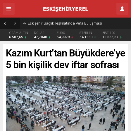
Eskişehir Sağlık Teşkilatında Vefa Buluşması
GRAM ALTIN
DOLAR
EURO
STERLİN
BIST 100
6.587,65
47,7040
54,9979
64,1883
13.866,67
Kazım Kurt’tan Büyükdere’ye
5 bin kişilik dev iftar sofrası