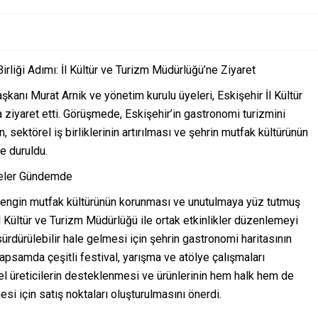
irliği Adımı: İl Kültür ve Turizm Müdürlüğü’ne Ziyaret
anı Murat Arnik ve yönetim kurulu üyeleri, Eskişehir İl Kültür
iyaret etti. Görüşmede, Eskişehir’in gastronomi turizmini
n, sektörel iş birliklerinin artırılması ve şehrin mutfak kültürünün
de duruldu.
ojeler Gündemde
 zengin mutfak kültürünün korunması ve unutulmaya yüz tutmuş
l Kültür ve Turizm Müdürlüğü ile ortak etkinlikler düzenlemeyi
sürdürülebilir hale gelmesi için şehrin gastronomi haritasının
apsamda çeşitli festival, yarışma ve atölye çalışmaları
el üreticilerin desteklenmesi ve ürünlerinin hem halk hem de
mesi için satış noktaları oluşturulmasını önerdi.