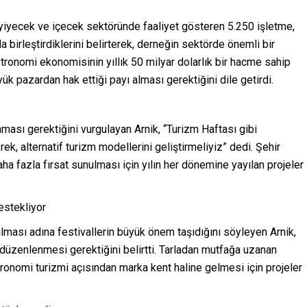
yiyecek ve içecek sektöründe faaliyet gösteren 5.250 işletme,
da birleştirdiklerini belirterek, derneğin sektörde önemli bir
tronomi ekonomisinin yıllık 50 milyar dolarlık bir hacme sahip
ük pazardan hak ettiği payı alması gerektiğini dile getirdi.
aması gerektiğini vurgulayan Arnik, “Turizm Haftası gibi
erek, alternatif turizm modellerini geliştirmeliyiz” dedi. Şehir
ha fazla fırsat sunulması için yılın her dönemine yayılan projeler
estekliyor
ılması adına festivallerin büyük önem taşıdığını söyleyen Arnik,
r düzenlenmesi gerektiğini belirtti. Tarladan mutfağa uzanan
tronomi turizmi açısından marka kent haline gelmesi için projeler