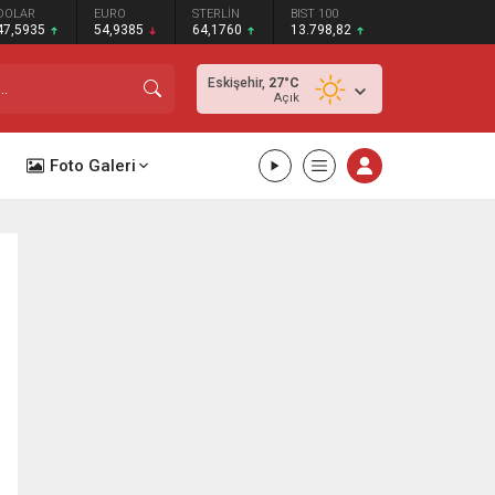
DOLAR
EURO
STERLİN
BIST 100
47,5935
54,9385
64,1760
13.798,82
Eskişehir,
27
°C
Açık
Foto Galeri