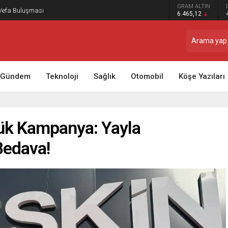
GRAM ALTIN
 Vefa Buluşması
6.465,12
Gündem
Teknoloji
Sağlık
Otomobil
Köşe Yazıları
ük Kampanya: Yayla
Bedava!