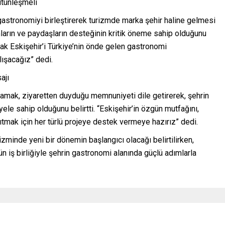
ütünleşmeli
e gastronomiyi birleştirerek turizmde marka şehir haline gelmesi
mların ve paydaşların desteğinin kritik öneme sahip olduğunu
rak Eskişehir’i Türkiye’nin önde gelen gastronomi
lışacağız” dedi.
ajı
namak, ziyaretten duyduğu memnuniyeti dile getirerek, şehrin
ele sahip olduğunu belirtti. “Eskişehir’in özgün mutfağını,
nıtmak için her türlü projeye destek vermeye hazırız” dedi.
izminde yeni bir dönemin başlangıcı olacağı belirtilirken,
n iş birliğiyle şehrin gastronomi alanında güçlü adımlarla