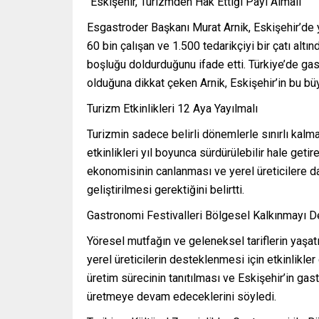
“Eskişehir, Turizmden Hak Ettiği Payı Almalı”
Esgastroder Başkanı Murat Arnik, Eskişehir’de 
60 bin çalışan ve 1.500 tedarikçiyi bir çatı altın
boşluğu doldurduğunu ifade etti. Türkiye’de gas
olduğuna dikkat çeken Arnik, Eskişehir’in bu büy
Turizm Etkinlikleri 12 Aya Yayılmalı
Turizmin sadece belirli dönemlerle sınırlı kalm
etkinlikleri yıl boyunca sürdürülebilir hale getir
ekonomisinin canlanması ve yerel üreticilere da
geliştirilmesi gerektiğini belirtti.
Gastronomi Festivalleri Bölgesel Kalkınmayı D
Yöresel mutfağın ve geleneksel tariflerin yaşat
yerel üreticilerin desteklenmesi için etkinlikle
üretim sürecinin tanıtılması ve Eskişehir’in gas
üretmeye devam edeceklerini söyledi.