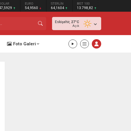
DOLAR
EURO
STERLİN
BIST 100
47,5929
54,9560
64,1604
13.798,82
Eskişehir,
27
°C
Açık
Foto Galeri