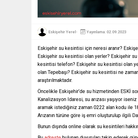
Eskişehir Yerel
Yayınlama: 02.09.2023
Eskişehir su kesintisi için neresi aranır? Eskiş
Eskişehir su kesintisi olan yerler? Eskişehir su
kesintisi telefon? Eskişehir su kesintisi olan y
olan Tepebaşı? Eskişehir su kesintisi ne zaman
araştırılmaktadır.
Öncelikle Eskişehir’de su hizmetinden ESKİ so
Kanalizasyon Idaresi, su arızası yaşıyor iseniz 
aramak istediğiniz zaman 0222 alan kodu ile 1
Arızanın türüne göre iş emri oluşturulup ilgili Dair
Bunun dışında online olarak su kesintileri hakkı
Bu
adreste
bulunan duyuruları takip ederek günce