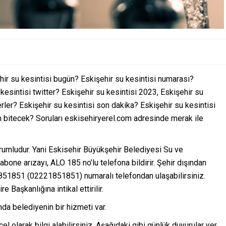
ehir su kesintisi bugün? Eskişehir su kesintisi numarası?
 kesintisi twitter? Eskişehir su kesintisi 2023, Eskişehir su
erler? Eskişehir su kesintisi son dakika? Eskişehir su kesintisi
 bitecek? Soruları eskisehiryerel.com adresinde merak ile
rumludur. Yani Eskisehir Büyükşehir Belediyesi Su ve
abone arızayı, ALO 185 no’lu telefona bildirir. Şehir dışından
851851 (02221851851) numaralı telefondan ulaşabilirsiniz.
e Başkanlığına intikal ettirilir.
nda belediyenin bir hizmeti var.
l olarak bilgi alabilirsiniz. Aşağıdaki gibi günlük duyurular yer