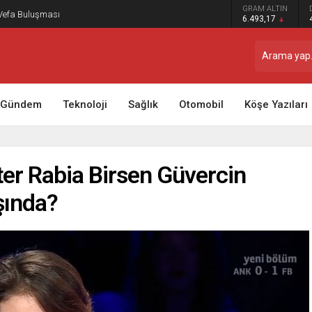
GRAM ALTIN
 Vefa Buluşması
6.493,17
Gündem
Teknoloji
Sağlık
Otomobil
Köşe Yazıları
er Rabia Birsen Güvercin
şında?