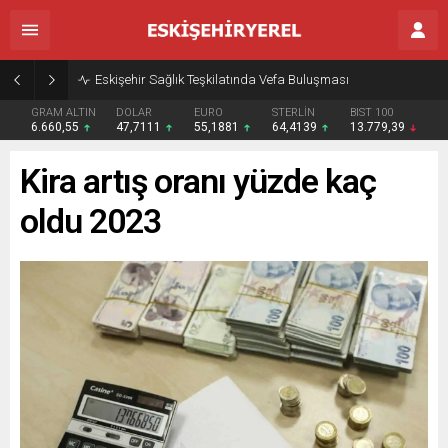
Eskişehir Sağlık Teşkilatında Vefa Buluşması
GRAM ALTIN
DOLAR
EURO
STERLİN
BIST 100
6.660,55
47,7111
55,1881
64,4139
13.779,39
Kira artış oranı yüzde kaç
oldu 2023